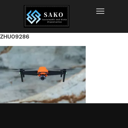
Info
ZHU09286