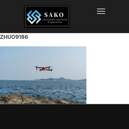
Info
ZHU09186