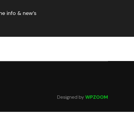
ne info & new’s
Designed by
WPZOOM