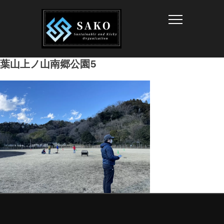
Info
葉山上ノ山南郷公園5