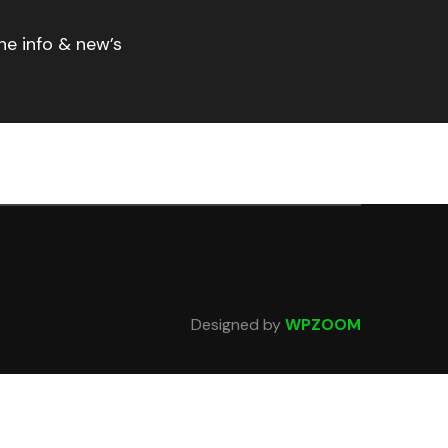
ne info & new’s
Designed by
WPZOOM