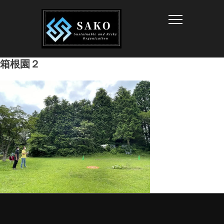
Info
箱根園２