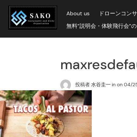
About us
ドローンコン
無料”説明会・体験飛行会”
maxresdefau
投稿者
水谷圭一
in on
04/2