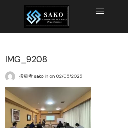
Info
IMG_9208
投稿者
sako
in on
02/05/2025