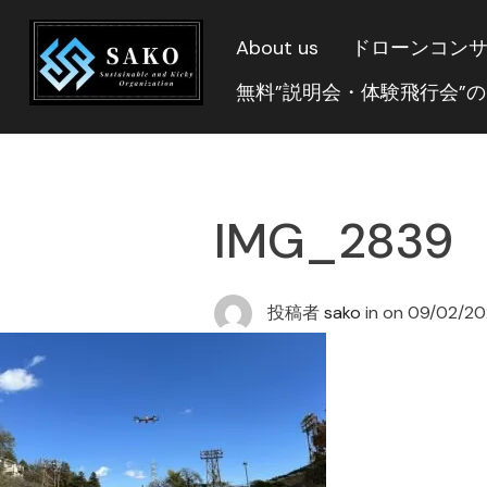
About us
ドローンコン
無料”説明会・体験飛行会”
IMG_2839
投稿者
sako
in on
09/02/2