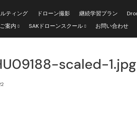
サルティング
ドローン撮影
継続学習プラン
Dro
のご案内
SAKドローンスクール
お問い合わせ
U09188-scaled-1.jpg
22