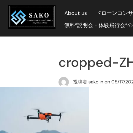
About us
ドローンコン
無料”説明会・体験飛行会”
cropped-ZH
投稿者
sako
in on
05/17/20