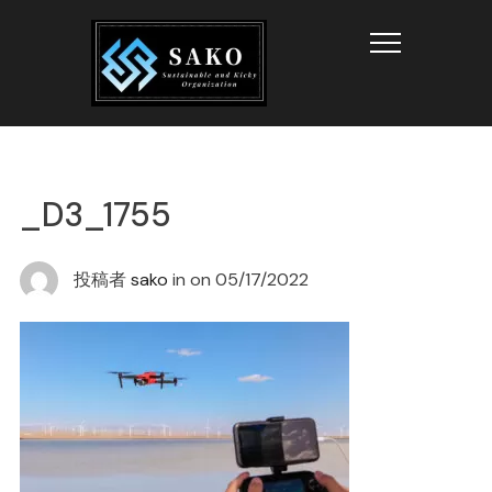
Info
_D3_1755
投稿者
sako
in on
05/17/2022