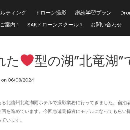
サルティング
ドローン撮影
継続学習プラン
Dro
のご案内
SAKドローンスクール
お問い合わせ
れた
型の湖”北竜湖”
on
06/08/2024
ある北信州北竜湖雨ホテルで撮影業務に行ってきました。宿泊
企画を進めています。今回急遽関係者にモデルになってもらい
っています。