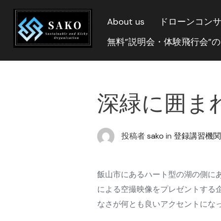
About us
ドローンコン
無料”説明会・体験飛行会”
深緑に囲ま
投稿者
sako
in
登録講習機関
飯山市にあるハート型の湖の側に
による空撮映像をプレゼントする
なさが何とも良いアクセントにな