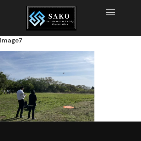
Info
image7