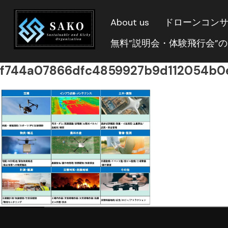
About us
ドローンコン
無料”説明会・体験飛行会”
f744a07866dfc4859927b9d112054b0