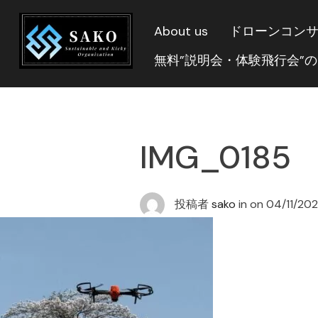
About us
ドローンコン
無料”説明会・体験飛行会”
IMG_0185
投稿者
sako
in on
04/11/20