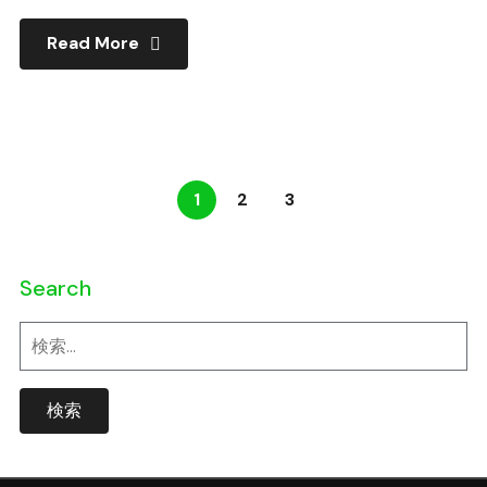
Read More
1
2
3
Search
検
索: