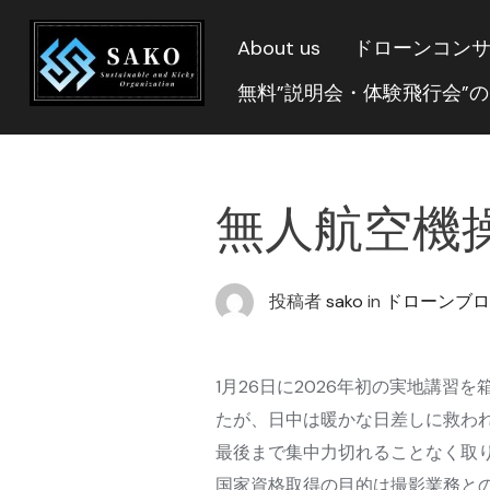
About us
ドローンコン
無料”説明会・体験飛行会”
無人航空機操縦士
投稿者
sako
in
ドローンブロ
1月26日に2026年初の実地講
たが、日中は暖かな日差しに救わ
最後まで集中力切れることなく取
国家資格取得の目的は撮影業務と