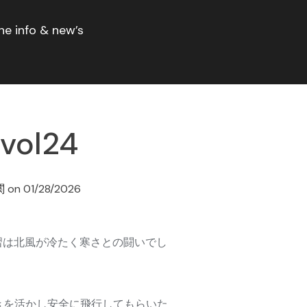
ne info & new’s
ol24
関
on
01/28/2026
講習は北風が冷たく寒さとの闘いでし
きを活かし安全に飛行してもらいた