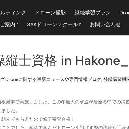
サルティング
ドローン撮影
継続学習プラン
Dro
のご案内
SAKドローンスクール
お問い合わせ
資格 in Hakone_v
グ:Droneに関する最新ニュースや専門情報ブログ
,
登録講習機
習を箱根湯本で実施しました。この冬最大の寒波が居座る中での
れました。
り組んでもらえたので修了審査合格！
のことでした。学科で学んだドローンを飛ばす際の法律や手続